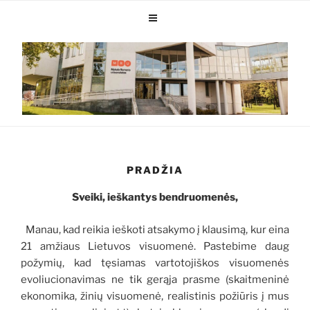
PRADŽIA
Sveiki, ieškantys bendruomenės,
Manau, kad reikia ieškoti atsakymo į klausimą, kur eina
21 amžiaus Lietuvos visuomenė. Pastebime daug
požymių, kad tęsiamas vartotojiškos visuomenės
evoliucionavimas ne tik gerąja prasme (skaitmeninė
ekonomika, žinių visuomenė, realistinis požiūris į mus