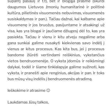
supantį pasaulį ir t.t), bet ir blogąja prasme (skurdi
daugumos Lietuvos žmonių humanitarinė ir politinė
kultūra, pilietinės visuomenės nebuvimas, visuomenės
susiskaldymas ir pan.). Tačiau dažnai, kai kalbame apie
visuomenę ir jos bruožus, pasijuntame ir atsakingi už
visa, kas yra blogai ir jaučiame džiugesį dėl to, kas yra
pasiekta. Tačiau ir vienu ir kitu atveju negalime arba
gana sunkiai galime nusakyti kiekvienas savo indėlį į
vienus ar kitus procesus. Kas kita bus, jei į procesus
bandome žiūrėti vertindami reiškinius, vykstančius
vietos bendruomenėje. O vyksta įdomūs ir reikšmingi
dalykai, todėl ir šiame tinklalapyje galime sužinoti, kas
vyksta, ir pranešti apie renginius, akcijas ir pan. Ir toks
bus mūsų visų indėlis į bendruomenės atradimą.
Ieškokime ir atrasime 🙂
Laukdamas Jūsų talkos,