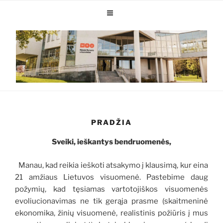
PRADŽIA
Sveiki, ieškantys bendruomenės,
Manau, kad reikia ieškoti atsakymo į klausimą, kur eina
21 amžiaus Lietuvos visuomenė. Pastebime daug
požymių, kad tęsiamas vartotojiškos visuomenės
evoliucionavimas ne tik gerąja prasme (skaitmeninė
ekonomika, žinių visuomenė, realistinis požiūris į mus