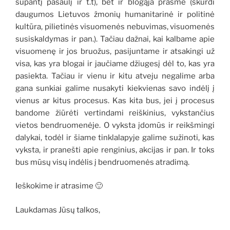
supantį pasaulį ir t.t), bet ir blogąja prasme (skurdi
daugumos Lietuvos žmonių humanitarinė ir politinė
kultūra, pilietinės visuomenės nebuvimas, visuomenės
susiskaldymas ir pan.). Tačiau dažnai, kai kalbame apie
visuomenę ir jos bruožus, pasijuntame ir atsakingi už
visa, kas yra blogai ir jaučiame džiugesį dėl to, kas yra
pasiekta. Tačiau ir vienu ir kitu atveju negalime arba
gana sunkiai galime nusakyti kiekvienas savo indėlį į
vienus ar kitus procesus. Kas kita bus, jei į procesus
bandome žiūrėti vertindami reiškinius, vykstančius
vietos bendruomenėje. O vyksta įdomūs ir reikšmingi
dalykai, todėl ir šiame tinklalapyje galime sužinoti, kas
vyksta, ir pranešti apie renginius, akcijas ir pan. Ir toks
bus mūsų visų indėlis į bendruomenės atradimą.
Ieškokime ir atrasime 🙂
Laukdamas Jūsų talkos,