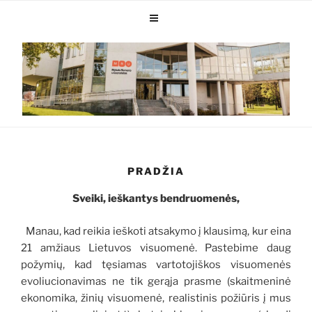
PRADŽIA
Sveiki, ieškantys bendruomenės,
Manau, kad reikia ieškoti atsakymo į klausimą, kur eina
21 amžiaus Lietuvos visuomenė. Pastebime daug
požymių, kad tęsiamas vartotojiškos visuomenės
evoliucionavimas ne tik gerąja prasme (skaitmeninė
ekonomika, žinių visuomenė, realistinis požiūris į mus