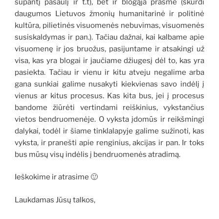
supantį pasaulį ir t.t), bet ir blogąja prasme (skurdi
daugumos Lietuvos žmonių humanitarinė ir politinė
kultūra, pilietinės visuomenės nebuvimas, visuomenės
susiskaldymas ir pan.). Tačiau dažnai, kai kalbame apie
visuomenę ir jos bruožus, pasijuntame ir atsakingi už
visa, kas yra blogai ir jaučiame džiugesį dėl to, kas yra
pasiekta. Tačiau ir vienu ir kitu atveju negalime arba
gana sunkiai galime nusakyti kiekvienas savo indėlį į
vienus ar kitus procesus. Kas kita bus, jei į procesus
bandome žiūrėti vertindami reiškinius, vykstančius
vietos bendruomenėje. O vyksta įdomūs ir reikšmingi
dalykai, todėl ir šiame tinklalapyje galime sužinoti, kas
vyksta, ir pranešti apie renginius, akcijas ir pan. Ir toks
bus mūsų visų indėlis į bendruomenės atradimą.
Ieškokime ir atrasime 🙂
Laukdamas Jūsų talkos,