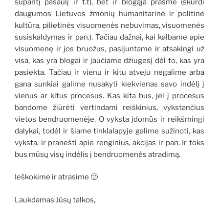
supantį pasaulį ir t.t), bet ir blogąja prasme (skurdi
daugumos Lietuvos žmonių humanitarinė ir politinė
kultūra, pilietinės visuomenės nebuvimas, visuomenės
susiskaldymas ir pan.). Tačiau dažnai, kai kalbame apie
visuomenę ir jos bruožus, pasijuntame ir atsakingi už
visa, kas yra blogai ir jaučiame džiugesį dėl to, kas yra
pasiekta. Tačiau ir vienu ir kitu atveju negalime arba
gana sunkiai galime nusakyti kiekvienas savo indėlį į
vienus ar kitus procesus. Kas kita bus, jei į procesus
bandome žiūrėti vertindami reiškinius, vykstančius
vietos bendruomenėje. O vyksta įdomūs ir reikšmingi
dalykai, todėl ir šiame tinklalapyje galime sužinoti, kas
vyksta, ir pranešti apie renginius, akcijas ir pan. Ir toks
bus mūsų visų indėlis į bendruomenės atradimą.
Ieškokime ir atrasime 🙂
Laukdamas Jūsų talkos,