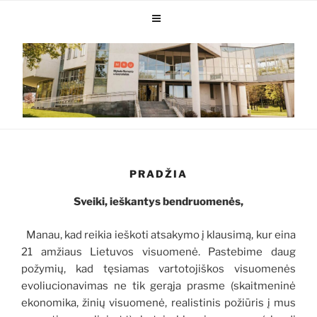
PRADŽIA
Sveiki, ieškantys bendruomenės,
Manau, kad reikia ieškoti atsakymo į klausimą, kur eina
21 amžiaus Lietuvos visuomenė. Pastebime daug
požymių, kad tęsiamas vartotojiškos visuomenės
evoliucionavimas ne tik gerąja prasme (skaitmeninė
ekonomika, žinių visuomenė, realistinis požiūris į mus