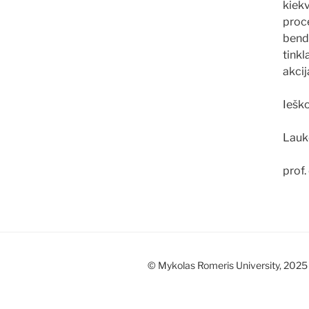
kiekv
proc
bend
tinkl
akcij
Ieško
Lauk
prof.
© Mykolas Romeris University, 2025