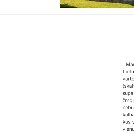
Mana
Liet
vart
(ska
supan
žmon
nebu
kalba
kas y
vien