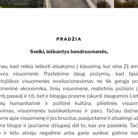
PRADŽIA
Sveiki, ieškantys bendruomenės,
u, kad reikia ieškoti atsakymo į klausimą, kur eina 21 am
uvos visuomenė. Pastebime daug požymių, kad tęs
otojiškos visuomenės evoliucionavimas ne tik gerąja p
itmeninė ekonomika, žinių visuomenė, realistinis požiūris 
tį pasaulį ir t.t), bet ir blogąja prasme (skurdi daugumos Li
ių humanitarinė ir politinė kultūra, pilietinės visuo
vimas, visuomenės susiskaldymas ir pan.). Tačiau dažnai
me apie visuomenę ir jos bruožus, pasijuntame ir atsakingi už
ra blogai ir jaučiame džiugesį dėl to, kas yra pasiekta. Tač
u ir kitu atveju negalime arba gana sunkiai galime nus