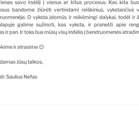
ienas savo indėlį į vienus ar kitus procesus. Kas kita bus,
esus bandome žiūrėti vertindami reiškinius, vykstančius v
ruomenėje. O vyksta įdomūs ir reikšmingi dalykai, todėl ir 
alapyje galime sužinoti, kas vyksta, ir pranešti apie reng
as ir pan. Ir toks bus mūsų visų indėlis į bendruomenės atradi
kime ir atrasime 🙂
damas Jūsų talkos,
 dr. Saulius Nefas