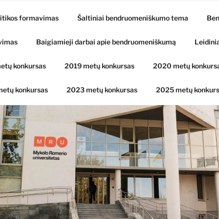
itikos formavimas
Šaltiniai bendruomeniškumo tema
Ben
vimas
Baigiamieji darbai apie bendruomeniškumą
Leidini
etų konkursas
2019 metų konkursas
2020 metų konkurs
etų konkursas
2023 metų konkursas
2025 metų konkur