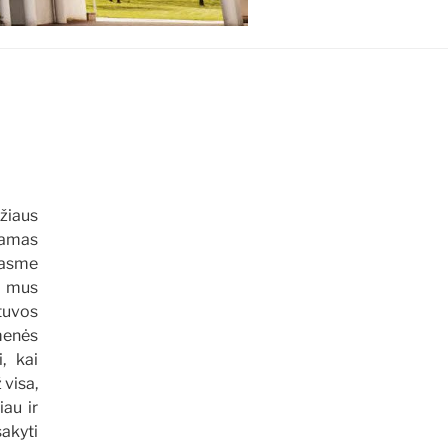
žiaus
iamas
rasme
į mus
etuvos
menės
, kai
 visa,
iau ir
akyti