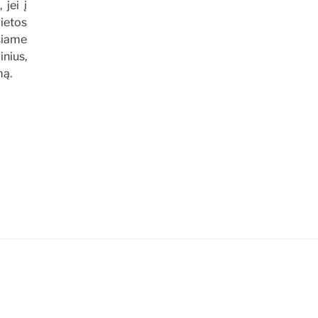
 jei į
ietos
šiame
inius,
mą.