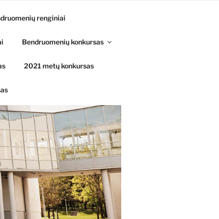
druomenių renginiai
ai
Bendruomenių konkursas
as
2021 metų konkursas
sas