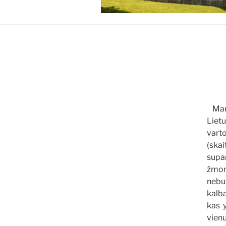
Mana
Liet
vart
(ska
supan
žmon
nebu
kalba
kas y
vien