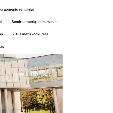
druomenių renginiai
ai
Bendruomenių konkursas
as
2021 metų konkursas
sas