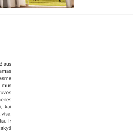
žiaus
iamas
rasme
į mus
etuvos
menės
, kai
 visa,
iau ir
akyti