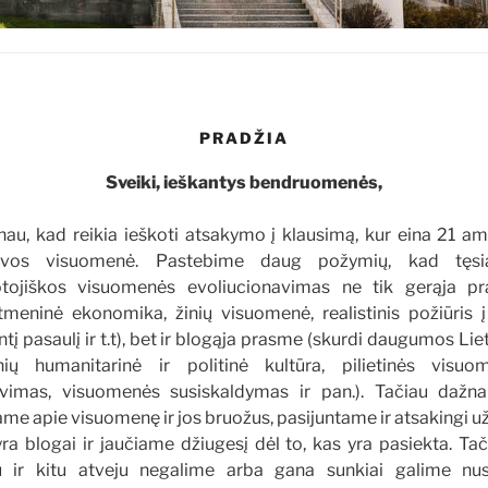
PRADŽIA
Sveiki, ieškantys bendruomenės,
u, kad reikia ieškoti atsakymo į klausimą, kur eina 21 am
uvos visuomenė. Pastebime daug požymių, kad tęs
otojiškos visuomenės evoliucionavimas ne tik gerąja p
itmeninė ekonomika, žinių visuomenė, realistinis požiūris 
tį pasaulį ir t.t), bet ir blogąja prasme (skurdi daugumos Li
ių humanitarinė ir politinė kultūra, pilietinės visuo
vimas, visuomenės susiskaldymas ir pan.). Tačiau dažnai
me apie visuomenę ir jos bruožus, pasijuntame ir atsakingi už
ra blogai ir jaučiame džiugesį dėl to, kas yra pasiekta. Tač
u ir kitu atveju negalime arba gana sunkiai galime nus