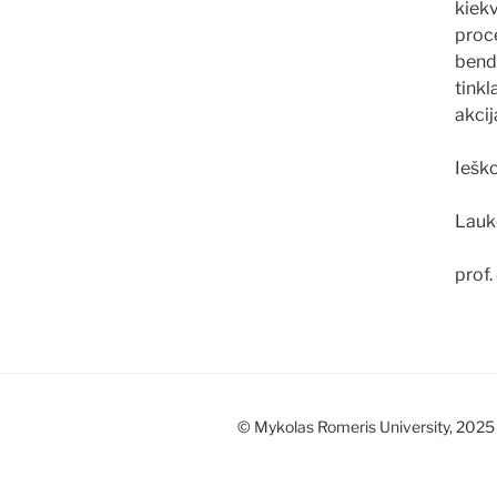
kiekv
proc
bend
tinkl
akcij
Ieško
Lauk
prof.
© Mykolas Romeris University, 2025