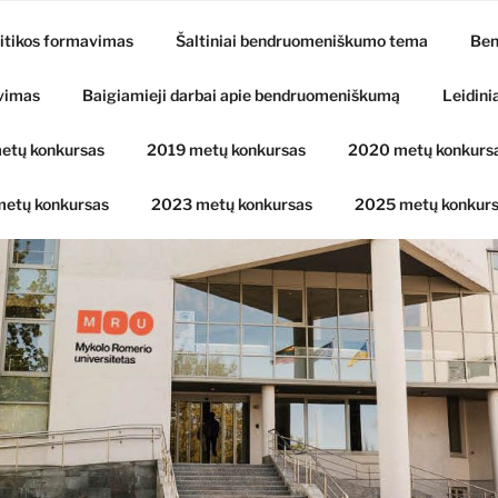
itikos formavimas
Šaltiniai bendruomeniškumo tema
Ben
vimas
Baigiamieji darbai apie bendruomeniškumą
Leidini
etų konkursas
2019 metų konkursas
2020 metų konkurs
etų konkursas
2023 metų konkursas
2025 metų konkur