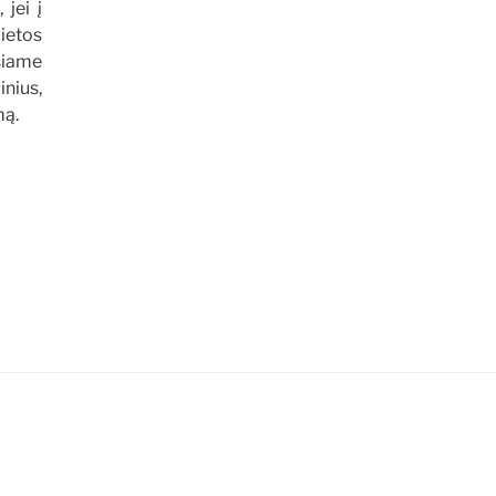
 jei į
ietos
šiame
inius,
mą.