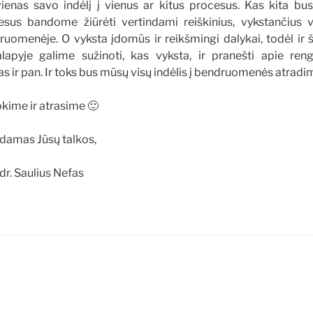
ienas savo indėlį į vienus ar kitus procesus. Kas kita bus,
esus bandome žiūrėti vertindami reiškinius, vykstančius v
ruomenėje. O vyksta įdomūs ir reikšmingi dalykai, todėl ir 
alapyje galime sužinoti, kas vyksta, ir pranešti apie reng
as ir pan. Ir toks bus mūsų visų indėlis į bendruomenės atradi
kime ir atrasime 🙂
damas Jūsų talkos,
 dr. Saulius Nefas