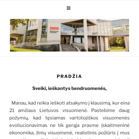
PRADŽIA
Sveiki, ieškantys bendruomenės,
Manau, kad reikia ieškoti atsakymo į klausimą, kur eina
21 amžiaus Lietuvos visuomenė. Pastebime daug
požymių, kad tęsiamas vartotojiškos visuomenės
evoliucionavimas ne tik gerąja prasme (skaitmeninė
ekonomika, žinių visuomenė, realistinis požiūris į mus