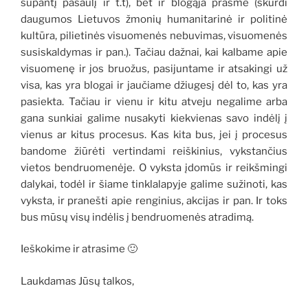
supantį pasaulį ir t.t), bet ir blogąja prasme (skurdi
daugumos Lietuvos žmonių humanitarinė ir politinė
kultūra, pilietinės visuomenės nebuvimas, visuomenės
susiskaldymas ir pan.). Tačiau dažnai, kai kalbame apie
visuomenę ir jos bruožus, pasijuntame ir atsakingi už
visa, kas yra blogai ir jaučiame džiugesį dėl to, kas yra
pasiekta. Tačiau ir vienu ir kitu atveju negalime arba
gana sunkiai galime nusakyti kiekvienas savo indėlį į
vienus ar kitus procesus. Kas kita bus, jei į procesus
bandome žiūrėti vertindami reiškinius, vykstančius
vietos bendruomenėje. O vyksta įdomūs ir reikšmingi
dalykai, todėl ir šiame tinklalapyje galime sužinoti, kas
vyksta, ir pranešti apie renginius, akcijas ir pan. Ir toks
bus mūsų visų indėlis į bendruomenės atradimą.
Ieškokime ir atrasime 🙂
Laukdamas Jūsų talkos,