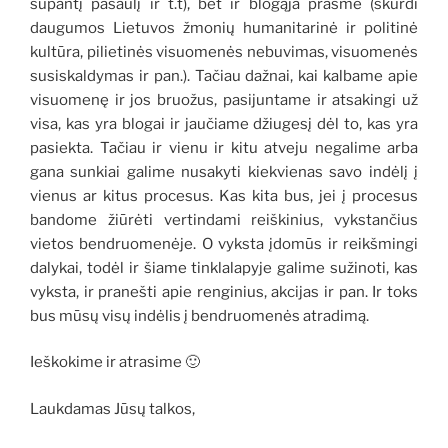
supantį pasaulį ir t.t), bet ir blogąja prasme (skurdi
daugumos Lietuvos žmonių humanitarinė ir politinė
kultūra, pilietinės visuomenės nebuvimas, visuomenės
susiskaldymas ir pan.). Tačiau dažnai, kai kalbame apie
visuomenę ir jos bruožus, pasijuntame ir atsakingi už
visa, kas yra blogai ir jaučiame džiugesį dėl to, kas yra
pasiekta. Tačiau ir vienu ir kitu atveju negalime arba
gana sunkiai galime nusakyti kiekvienas savo indėlį į
vienus ar kitus procesus. Kas kita bus, jei į procesus
bandome žiūrėti vertindami reiškinius, vykstančius
vietos bendruomenėje. O vyksta įdomūs ir reikšmingi
dalykai, todėl ir šiame tinklalapyje galime sužinoti, kas
vyksta, ir pranešti apie renginius, akcijas ir pan. Ir toks
bus mūsų visų indėlis į bendruomenės atradimą.
Ieškokime ir atrasime 🙂
Laukdamas Jūsų talkos,