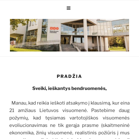
PRADŽIA
Sveiki, ieškantys bendruomenės,
Manau, kad reikia ieškoti atsakymo į klausimą, kur eina
21 amžiaus Lietuvos visuomenė. Pastebime daug
požymių, kad tęsiamas vartotojiškos visuomenės
evoliucionavimas ne tik gerąja prasme (skaitmeninė
ekonomika, žinių visuomenė, realistinis požiūris į mus