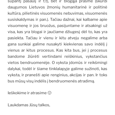
supantį pasaulį ir t.t), bet ir blogąja prasme (skurdi
daugumos Lietuvos žmonių humanitarinė ir politinė
kultūra, pilietinės visuomenės nebuvimas, visuomenės
susiskaldymas ir pan.). Tačiau dažnai, kai kalbame apie
visuomenę ir jos bruožus, pasijuntame ir atsakingi už
visa, kas yra blogai ir jaučiame džiugesį dėl to, kas yra
pasiekta. Tačiau ir vienu ir kitu atveju negalime arba
gana sunkiai galime nusakyti kiekvienas savo indėlį į
vienus ar kitus procesus. Kas kita bus, jei į procesus
bandome žiūrėti vertindami reiškinius, vykstančius
vietos bendruomenėje. O vyksta įdomūs ir reikšmingi
dalykai, todėl ir šiame tinklalapyje galime sužinoti, kas
vyksta, ir pranešti apie renginius, akcijas ir pan. Ir toks
bus mūsų visų indėlis į bendruomenės atradimą.
Ieškokime ir atrasime 🙂
Laukdamas Jūsų talkos,