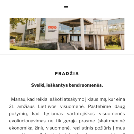
PRADŽIA
Sveiki, ieškantys bendruomenės,
Manau, kad reikia ieškoti atsakymo į klausimą, kur eina
21 amžiaus Lietuvos visuomenė. Pastebime daug
požymių, kad tęsiamas vartotojiškos visuomenės
evoliucionavimas ne tik gerąja prasme (skaitmeninė
ekonomika, žinių visuomenė, realistinis požiūris į mus