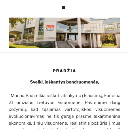
PRADŽIA
Sveiki, ieškantys bendruomenės,
Manau, kad reikia ieškoti atsakymo į klausimą, kur eina
21 amžiaus Lietuvos visuomenė. Pastebime daug
požymių, kad tęsiamas vartotojiškos visuomenės
evoliucionavimas ne tik gerąja prasme (skaitmeninė
ekonomika, žinių visuomenė, realistinis požiūris į mus