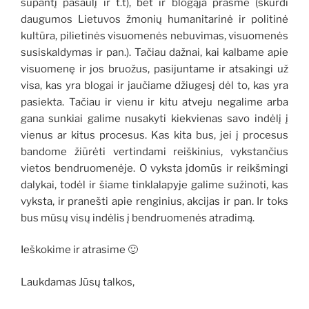
supantį pasaulį ir t.t), bet ir blogąja prasme (skurdi
daugumos Lietuvos žmonių humanitarinė ir politinė
kultūra, pilietinės visuomenės nebuvimas, visuomenės
susiskaldymas ir pan.). Tačiau dažnai, kai kalbame apie
visuomenę ir jos bruožus, pasijuntame ir atsakingi už
visa, kas yra blogai ir jaučiame džiugesį dėl to, kas yra
pasiekta. Tačiau ir vienu ir kitu atveju negalime arba
gana sunkiai galime nusakyti kiekvienas savo indėlį į
vienus ar kitus procesus. Kas kita bus, jei į procesus
bandome žiūrėti vertindami reiškinius, vykstančius
vietos bendruomenėje. O vyksta įdomūs ir reikšmingi
dalykai, todėl ir šiame tinklalapyje galime sužinoti, kas
vyksta, ir pranešti apie renginius, akcijas ir pan. Ir toks
bus mūsų visų indėlis į bendruomenės atradimą.
Ieškokime ir atrasime 🙂
Laukdamas Jūsų talkos,