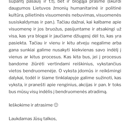
supantį pasaulį ir t.t), bet ir blogąja prasme (skurdi
daugumos Lietuvos žmonių humanitarinė ir politinė
kultūra, pilietinės visuomenės nebuvimas, visuomenės
susiskaldymas ir pan.). Tačiau dažnai, kai kalbame apie
visuomenę ir jos bruožus, pasijuntame ir atsakingi už
visa, kas yra blogai ir jaučiame džiugesį dėl to, kas yra
pasiekta. Tačiau ir vienu ir kitu atveju negalime arba
gana sunkiai galime nusakyti kiekvienas savo indėlį į
vienus ar kitus procesus. Kas kita bus, jei į procesus
bandome žiūrėti vertindami reiškinius, vykstančius
vietos bendruomenėje. O vyksta įdomūs ir reikšmingi
dalykai, todėl ir šiame tinklalapyje galime sužinoti, kas
vyksta, ir pranešti apie renginius, akcijas ir pan. Ir toks
bus mūsų visų indėlis į bendruomenės atradimą.
Ieškokime ir atrasime 🙂
Laukdamas Jūsų talkos,