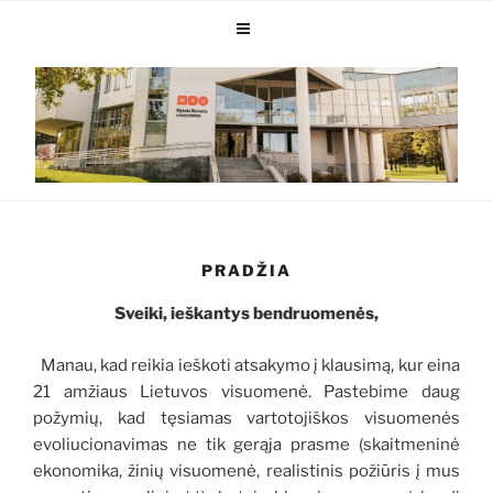
PRADŽIA
Sveiki, ieškantys bendruomenės,
Manau, kad reikia ieškoti atsakymo į klausimą, kur eina
21 amžiaus Lietuvos visuomenė. Pastebime daug
požymių, kad tęsiamas vartotojiškos visuomenės
evoliucionavimas ne tik gerąja prasme (skaitmeninė
ekonomika, žinių visuomenė, realistinis požiūris į mus