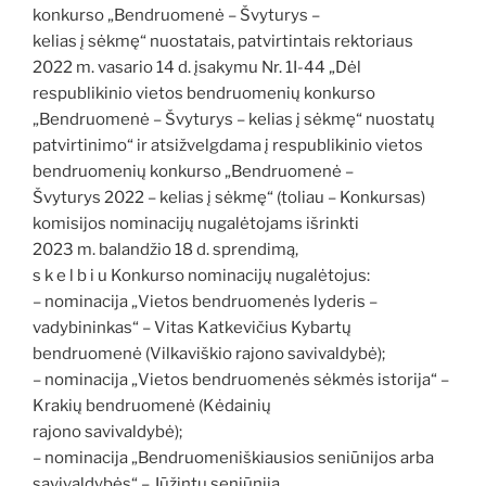
konkurso „Bendruomenė – Švyturys –
kelias į sėkmę“ nuostatais, patvirtintais rektoriaus
2022 m. vasario 14 d. įsakymu Nr. 1I-44 „Dėl
respublikinio vietos bendruomenių konkurso
„Bendruomenė – Švyturys – kelias į sėkmę“ nuostatų
patvirtinimo“ ir atsižvelgdama į respublikinio vietos
bendruomenių konkurso „Bendruomenė –
Švyturys 2022 – kelias į sėkmę“ (toliau – Konkursas)
komisijos nominacijų nugalėtojams išrinkti
2023 m. balandžio 18 d. sprendimą,
s k e l b i u Konkurso nominacijų nugalėtojus:
– nominacija „Vietos bendruomenės lyderis –
vadybininkas“ – Vitas Katkevičius Kybartų
bendruomenė (Vilkaviškio rajono savivaldybė);
– nominacija „Vietos bendruomenės sėkmės istorija“ –
Krakių bendruomenė (Kėdainių
rajono savivaldybė);
– nominacija „Bendruomeniškiausios seniūnijos arba
savivaldybės“ – Jūžintų seniūnija