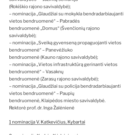
(Rokiškio rajono savivaldybė);
– nominacija „Glaudžiai su mokykla bendradarbiaujanti
vietos bendruomenė“ – Pabradės
bendruomenė „Domus“ (Švenčionių rajono
savivaldybė);
– nominacija „Sveiką gyvenseną propaguojanti vietos
bendruomenė“ – Panevėžiuko
bendruomenė (Kauno rajono savivaldybė);
– nominacija „Vietos infrastruktūrą gerinanti vietos
bendruomenė“ – Vasaknų
bendruomenė (Zarasų rajono savivaldybė);
– nominacija „Glaudžiai su policija bendradarbiaujanti
vietos bendruomenė“ – Paupių
bendruomenė, Klaipėdos miesto savivaldybė.
Rektorė prof. dr. Inga Žalėnienė
1 nominacija V. Katkevičius, Kybartai